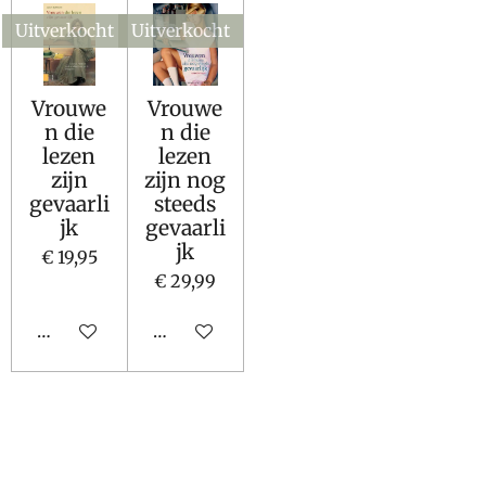
Uitverkocht
Uitverkocht
Vrouwe
Vrouwe
n die
n die
lezen
lezen
zijn
zijn nog
gevaarli
steeds
jk
gevaarli
jk
€ 19,95
€ 29,99
Houd mij op de hoogte
Houd mij op de hoogte