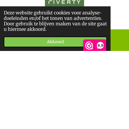
Deze website gebruikt cookies voor analyse-
© 2026
De BoekWandelaar
doeleinden en/of het tonen van advertenties.
*
Sitemap
*
Privacyverklaring
*
Algemene Voorwaarden
Door gebruik te blijven maken van de site gaat
u hiermee akkoord.
Akkoord
E-mailadres
Telefoonnummer
9,9