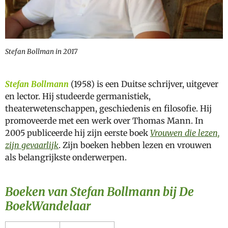
Stefan Bollman in 2017
Stefan Bollmann
(1958) is een Duitse schrijver, uitgever
en lector. Hij studeerde germanistiek,
theaterwetenschappen, geschiedenis en filosofie. Hij
promoveerde met een werk over Thomas Mann. In
2005 publiceerde hij zijn eerste boek
Vrouwen die lezen,
zijn gevaarlijk
. Zijn boeken hebben lezen en vrouwen
als belangrijkste onderwerpen.
Boeken van Stefan Bollmann bij De
BoekWandelaar