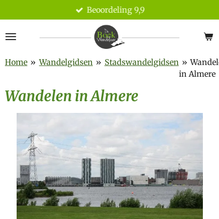
Beoordeling 9,9
Ga
direct
naar
de
hoofdinhoud
Home
»
Wandelgidsen
»
Stadswandelgidsen
»
Wandel
in Almere
Wandelen in Almere