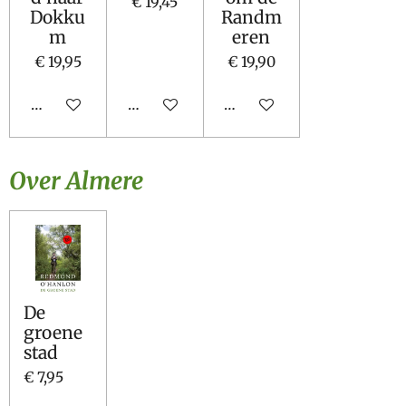
€ 19,45
Dokku
Randm
m
eren
€ 19,95
€ 19,90
In winkelwagen
In winkelwagen
In winkelwagen
Over Almere
De
groene
stad
€ 7,95