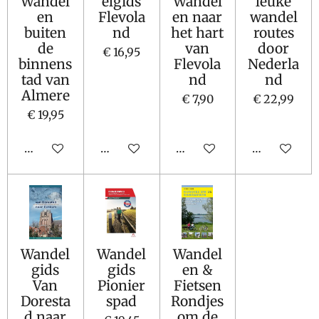
Wandel
elgids
Wandel
leuke
en
Flevola
en naar
wandel
buiten
nd
het hart
routes
de
van
door
€ 16,95
binnens
Flevola
Nederla
tad van
nd
nd
Almere
€ 7,90
€ 22,99
€ 19,95
In winkelwagen
In winkelwagen
In winkelwagen
In winkelw
Wandel
Wandel
Wandel
gids
gids
en &
Van
Pionier
Fietsen
Doresta
spad
Rondjes
d naar
om de