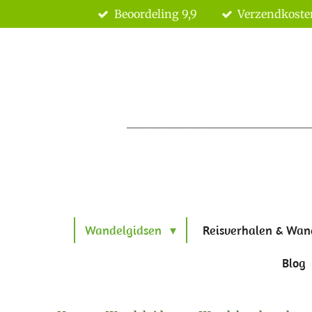
Beoordeling 9,9
Verzendkoste
Ga
direct
naar
de
hoofdinhoud
Wandelgidsen
Reisverhalen & Wan
Blog