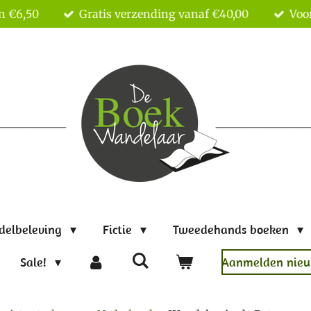
n €6,50
Gratis verzending vanaf €40,00
Voor
delbeleving
Fictie
Tweedehands boeken
Sale!
Aanmelden nieu