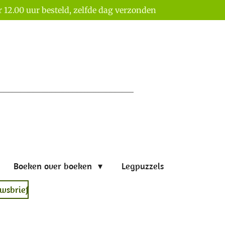
 12.00 uur besteld, zelfde dag verzonden
Boeken over boeken
Legpuzzels
wsbrief