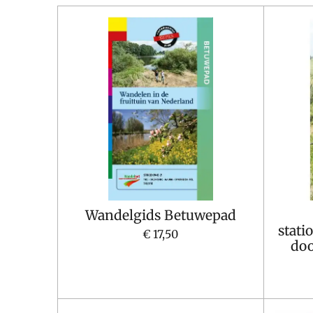
Wandelgids Betuwepad
stat
€ 17,50
doo