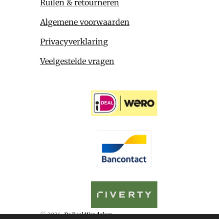
Ruilen & retourneren
Algemene voorwaarden
Privacyverklaring
Veelgestelde vragen
© 2026
De BoekWandelaar