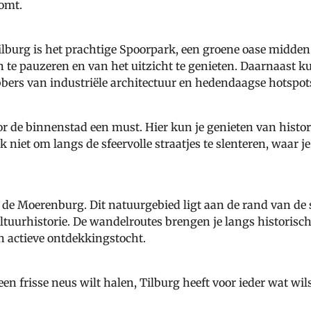
komt.
burg is het prachtige Spoorpark, een groene oase midden in
e pauzeren en van het uitzicht te genieten. Daarnaast k
ebbers van industriële architectuur en hedendaagse hotspot
or de binnenstad een must. Hier kun je genieten van histo
k niet om langs de sfeervolle straatjes te slenteren, waar je
s de Moerenburg. Dit natuurgebied ligt aan de rand van de 
ltuurhistorie. De wandelroutes brengen je langs historisc
n actieve ontdekkingstocht.
n frisse neus wilt halen, Tilburg heeft voor ieder wat wils