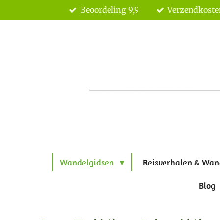
Beoordeling 9,9
Verzendkoste
Ga
direct
naar
de
hoofdinhoud
Wandelgidsen
Reisverhalen & Wan
Blog