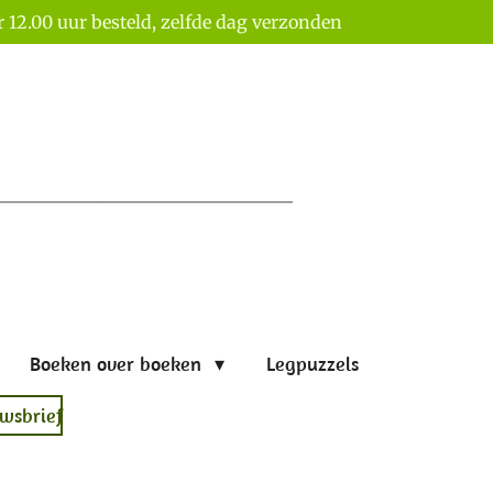
 12.00 uur besteld, zelfde dag verzonden
Boeken over boeken
Legpuzzels
wsbrief