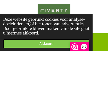
Deze website gebruikt cookies voor analyse-
© 2025
De BoekWandelaar
doeleinden en/of het tonen van advertenties.
*
Sitemap
*
Privacyverklaring
*
Algemene Voorwaarden
Door gebruik te blijven maken van de site gaat
u hiermee akkoord.
Akkoord
E-mailadres
Telefoonnummer
9,9