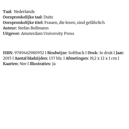
Taal:
Nederlands
Oorspronkelijke taal:
Duits
Oorspronkelijke titel:
Frauen, die lesen, sind gefährlich
Auteur:
Stefan Bollmann
Uitgever:
Amsterdam University Press
ISBN:
9789462980952 I
Bindwijze:
Softback I
Druk:
1e druk I
Jaar:
2015 I
Aantal bladzijden:
137 blz. I
Afmetingen:
19,2 x 12 x 1 cm I
Kaarten:
Nee I
Illustraties:
Ja