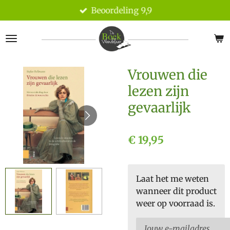
Beoordeling 9,9
Ga
direct
naar
de
hoofdinhoud
Vrouwen die
lezen zijn
gevaarlijk
€ 19,95
Laat het me weten
wanneer dit product
weer op voorraad is.