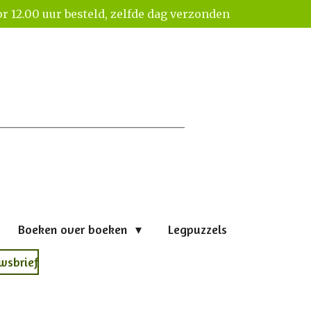
r 12.00 uur besteld, zelfde dag verzonden
Boeken over boeken
Legpuzzels
wsbrief