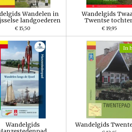
elgids Wandelen in
Wandelgids Twaa
jsselse landgoederen
Twentse tochte
€ 15,50
€ 19,95
In 
Wandelgids
Wandelgids Twent
Hanzestedenpad