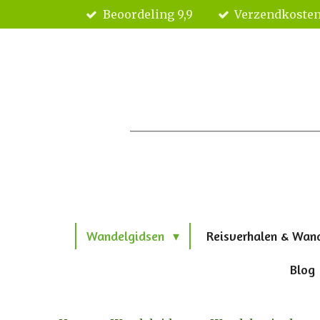
Beoordeling 9,9
Verzendkosten
Ga
direct
naar
de
hoofdinhoud
Wandelgidsen
Reisverhalen & Wan
Blog