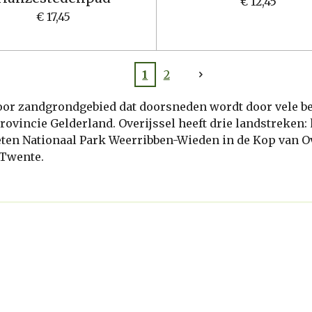
€ 12,45
€ 17,45
1
2
r zandgrondgebied dat doorsneden wordt door vele beke
rovincie Gelderland. Overijssel heeft drie landstreken:
weten Nationaal Park Weerribben-Wieden in de Kop van Ov
 Twente.