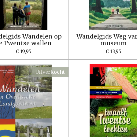
elgids Wandelen op
Wandelgids Weg va
e Twentse wallen
museum
€ 19,95
€ 13,95
Uitverkocht