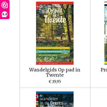
9,9
Wandelgids Op pad in
Pr
Twente
€ 19,95