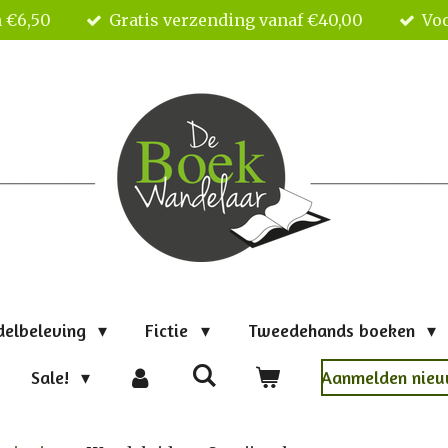
 €6,50
Gratis verzending vanaf €40,00
Voo
delbeleving
Fictie
Tweedehands boeken
Sale!
Aanmelden nieu