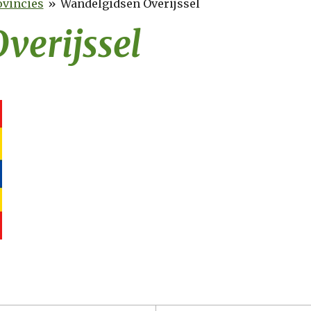
ovincies
»
Wandelgidsen Overijssel
verijssel