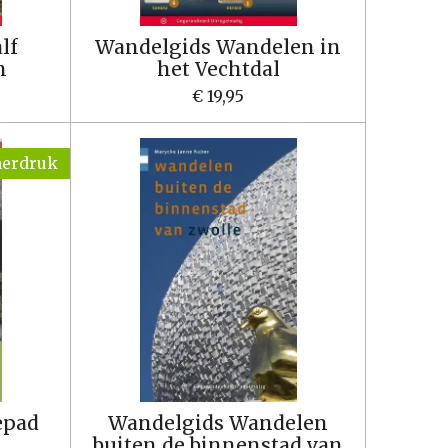
lf
Wandelgids Wandelen in
n
het Vechtdal
€ 19,95
herdruk
epad
Wandelgids Wandelen
buiten de binnenstad van