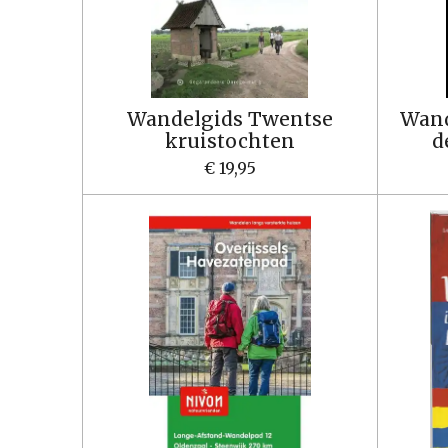
Wandelgids Twentse
Wand
kruistochten
d
€ 19,95