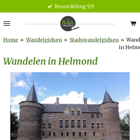
Beoordeling 9,9
Ga
direct
naar
de
hoofdinhoud
Home
»
Wandelgidsen
»
Stadswandelgidsen
»
Wand
in Helm
Wandelen in Helmond