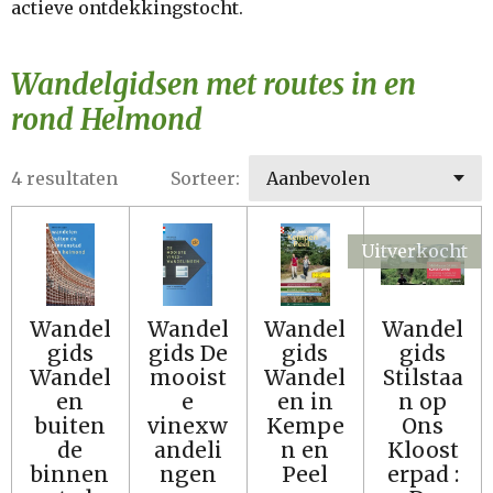
actieve ontdekkingstocht.
Wandelgidsen met routes in en
rond Helmond
4 resultaten
Sorteer:
Uitverkocht
Wandel
Wandel
Wandel
Wandel
gids
gids De
gids
gids
Wandel
mooist
Wandel
Stilstaa
en
e
en in
n op
buiten
vinexw
Kempe
Ons
de
andeli
n en
Kloost
binnen
ngen
Peel
erpad :