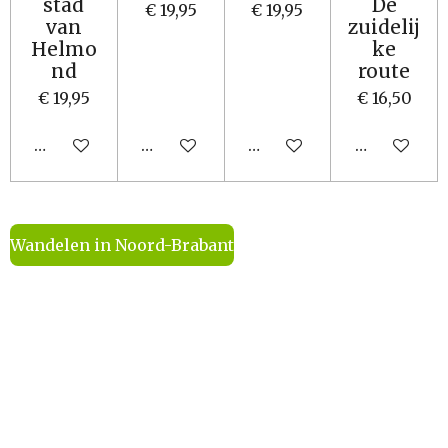
stad
De
€ 19,95
€ 19,95
van
zuidelij
Helmo
ke
nd
route
€ 19,95
€ 16,50
In winkelwagen
In winkelwagen
In winkelwagen
Houd mij o
Wandelen in Noord-Brabant