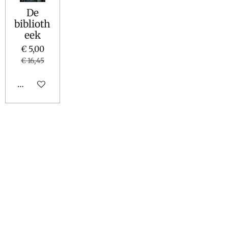
De
biblioth
eek
€ 5,00
€ 16,45
Houd mij op de hoogte