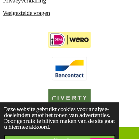
Privacyverklaring
Veelgestelde vragen
Deze website gebruikt cookies voor analyse-
© 2026
De BoekWandelaar
doeleinden en/of het tonen van advertenties.
*
Sitemap
*
Privacyverklaring
*
Algemene Voorwaarden
Door gebruik te blijven maken van de site gaat
u hiermee akkoord.