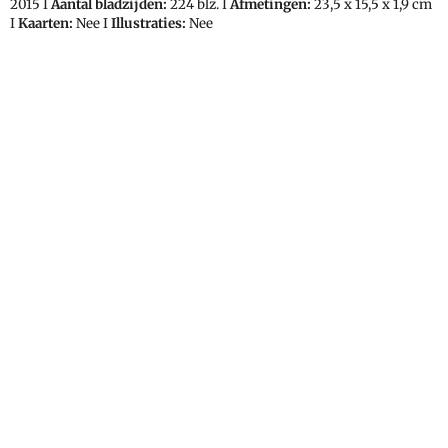
2015 I
Aantal bladzijden:
224 blz. I
Afmetingen:
23,5 x 15,5 x 1,9 cm
I
Kaarten:
Nee I
Illustraties:
Nee