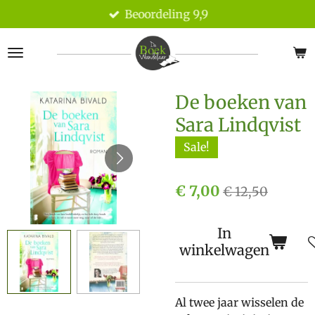
Beoordeling 9,9
Ga
direct
naar
de
hoofdinhoud
De boeken van
Sara Lindqvist
Sale!
€ 7,00
€ 12,50
In
winkelwagen
Al twee jaar wisselen de