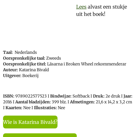
Lees
alvast een stukje
uit het boek!
Taal:
Nederlands
Oorspronkelijke taal:
Zweeds
Oorspronkelijke titel:
Läsarna i Broken Wheel rekommenderar
Auteur:
Katarina Bivald
Uitgever:
Boekerij
ISBN:
9789022577523 I
Bindwijze:
Softback I
Druk:
2e druk I
Jaar:
2016 I
Aantal bladzijden:
399 blz. I
Afmetingen:
21,6 x 14,2 x 3,2 cm
I
Kaarten:
Nee I
Illustraties:
Nee
Wie is Katarina Bivald?