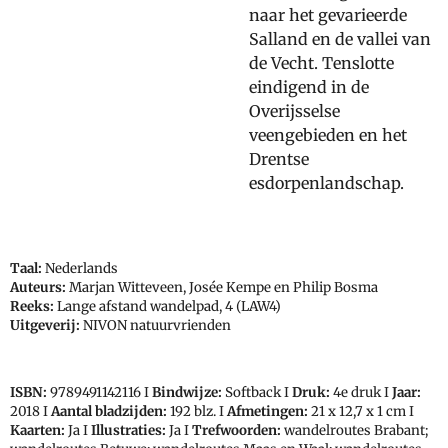
naar het gevarieerde
Salland en de vallei van
de Vecht. Tenslotte
eindigend in de
Overijsselse
veengebieden en het
Drentse
esdorpenlandschap.
Taal:
Nederlands
Auteurs:
Marjan Witteveen, Josée Kempe en Philip Bosma
Reeks:
Lange afstand wandelpad, 4 (LAW4)
Uitgeverij:
NIVON natuurvrienden
ISBN:
9789491142116
I
Bindwijze:
Softback I
Druk:
4e druk I
Jaar:
2018 I
Aantal bladzijden:
192 blz. I
Afmetingen:
21 x 12,7 x 1 cm I
Kaarten:
Ja I
Illustraties:
Ja I
Trefwoorden:
wandelroutes Brabant;