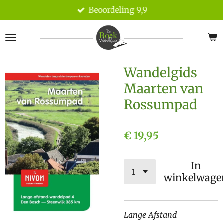
Beoordeling 9,9
Ga
direct
naar
de
hoofdinhoud
Wandelgids
Maarten van
Rossumpad
€ 19,95
In
winkelwage
Lange Afstand