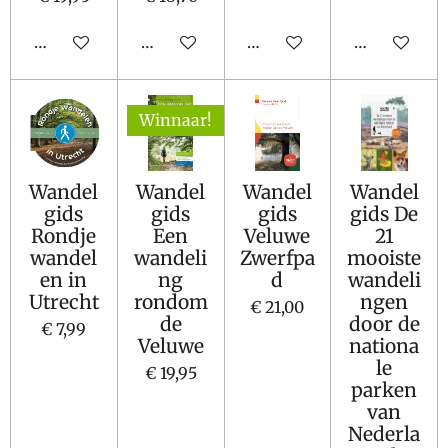
In winkelwagen
Houd mij op de hoogte
In winkelwagen
In winkelw
Winnaar!
Wandel
Wandel
Wandel
Wandel
gids
gids
gids
gids De
Rondje
Een
Veluwe
21
wandel
wandeli
Zwerfpa
mooiste
en in
ng
d
wandeli
Utrecht
rondom
ngen
€ 21,00
de
door de
€ 7,99
Veluwe
nationa
le
€ 19,95
parken
van
Nederla