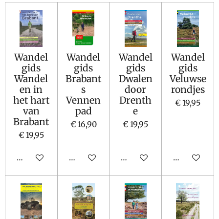
Wandel
Wandel
Wandel
Wandel
gids
gids
gids
gids
Wandel
Brabant
Dwalen
Veluwse
en in
s
door
rondjes
het hart
Vennen
Drenth
€ 19,95
van
pad
e
Brabant
€ 16,90
€ 19,95
€ 19,95
In winkelwagen
In winkelwagen
In winkelwagen
In winkelw