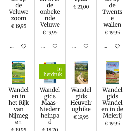
de
de
de
€ 21,00
Veluwe
onbeke
Twents
zoom
nde
e
Veluwe
wallen
€ 19,95
€ 19,95
€ 19,95
In winkelwagen
In winkelwagen
In winkelwagen
In winkelw
In
herdruk
Wandel
Wandel
Wandel
Wandel
en in
gids
gids
gids
het Rijk
Maas-
Heuvelr
Wandel
van
Niederr
ughike
en in de
Nijmeg
heinpa
Meierij
€ 19,95
en
d
€ 19,95
€ 19,95
€ 18,70