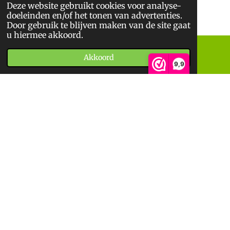
Deze website gebruikt cookies voor analyse-
© 2026
De BoekWandelaar
doeleinden en/of het tonen van advertenties.
*
Sitemap
*
Privacyverklaring
*
Algemene Voorwaarden
Door gebruik te blijven maken van de site gaat
u hiermee akkoord.
Akkoord
E-mailadres
Telefoonnummer
9,9