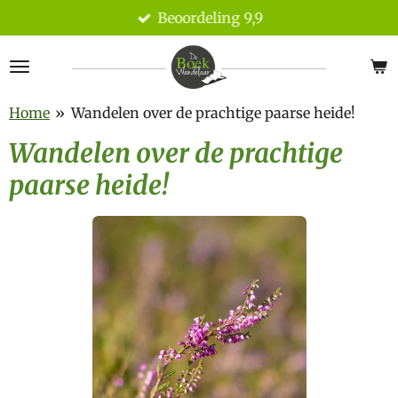
Beoordeling 9,9
Ga
direct
naar
de
hoofdinhoud
Home
»
Wandelen over de prachtige paarse heide!
Wandelen over de prachtige
paarse heide!