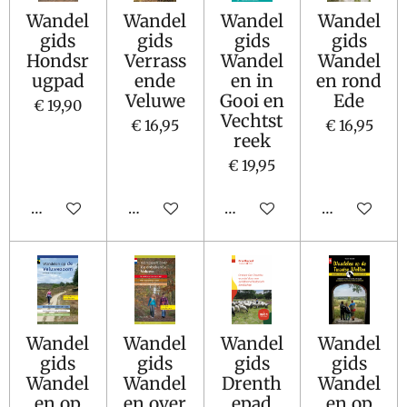
Wandel
Wandel
Wandel
Wandel
gids
gids
gids
gids
Hondsr
Verrass
Wandel
Wandel
ugpad
ende
en in
en rond
Veluwe
Gooi en
Ede
€ 19,90
Vechtst
€ 16,95
€ 16,95
reek
€ 19,95
In winkelwagen
In winkelwagen
In winkelwagen
In winkelw
Wandel
Wandel
Wandel
Wandel
gids
gids
gids
gids
Wandel
Wandel
Drenth
Wandel
en op
en over
epad
en op