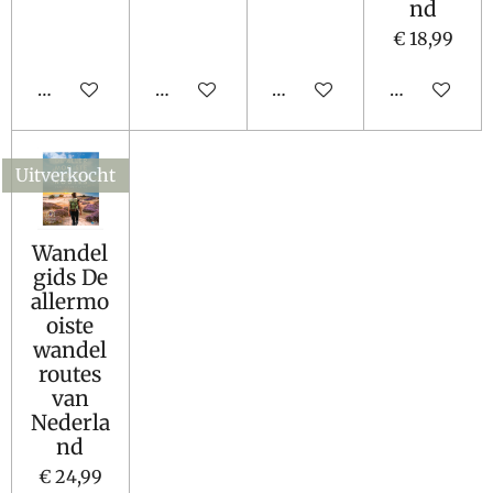
nd
€ 18,99
In winkelwagen
Houd mij op de hoogte
In winkelwagen
In winkelw
Uitverkocht
Wandel
gids De
allermo
oiste
wandel
routes
van
Nederla
nd
€ 24,99