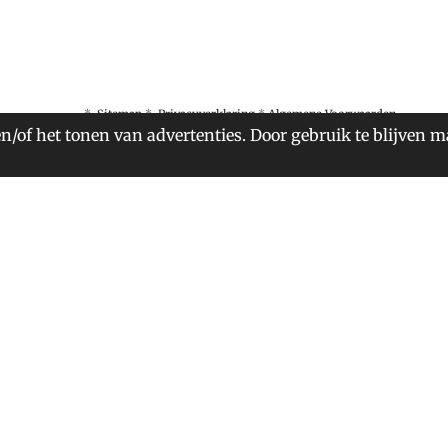
*
Sitemap
*
Privacyverklaring
*
Algemene Voorwaarden
n/of het tonen van advertenties. Door gebruik te blijven m