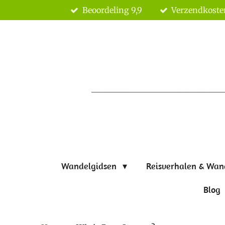
Beoordeling 9,9
Verzendkoste
Ga
direct
naar
de
hoofdinhoud
Wandelgidsen
Reisverhalen & Wan
Blog