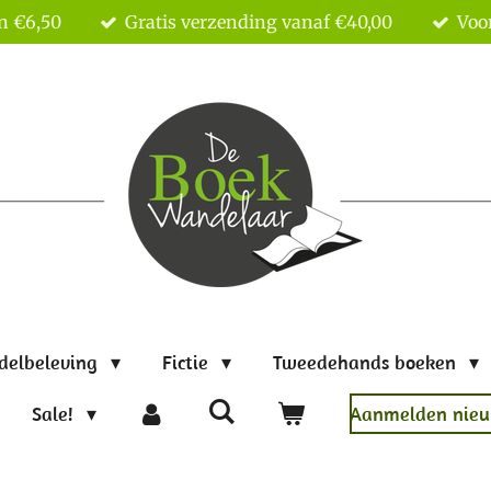
n €6,50
Gratis verzending vanaf €40,00
Voor
delbeleving
Fictie
Tweedehands boeken
Sale!
Aanmelden nieu