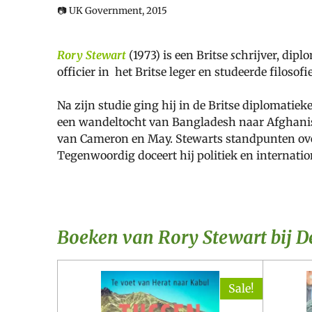
📷 UK Government, 2015
Rory Stewart
(1973)
is een Britse
s
chrijver, dipl
officier in het Britse leger en studeerde filosof
Na zijn studie ging hij in de Britse diplomati
een wandeltocht van Bangladesh naar Afghanista
van Cameron en May. Stewarts standpunten over 
Tegenwoordig doceert hij politiek en internati
Boeken van Rory Stewart bij 
Sale!