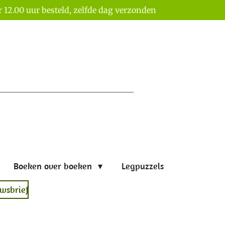
 12.00 uur besteld, zelfde dag verzonden
Boeken over boeken
Legpuzzels
wsbrief