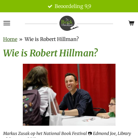
Beoordeling 9,9
Ga
direct
naar
de
hoofdinhoud
Home
»
Wie is Robert Hillman?
Wie is Robert Hillman?
Markus Zusak op het National Book Festival
📷
Edmond Joe, Library