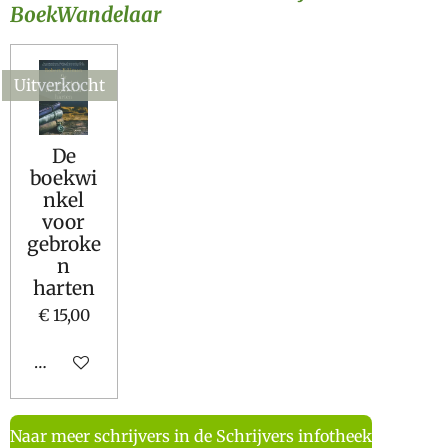
BoekWandelaar
Uitverkocht
De
boekwi
nkel
voor
gebroke
n
harten
€ 15,00
Houd mij op de hoogte
Naar meer schrijvers in de Schrijvers infotheek