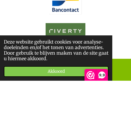
Deze website gebruikt cookies voor analyse-
© 2026
De BoekWandelaar
doeleinden en/of het tonen van advertenties.
*
Sitemap
*
Privacyverklaring
*
Algemene Voorwaarden
Door gebruik te blijven maken van de site gaat
u hiermee akkoord.
Akkoord
E-mailadres
Telefoonnummer
9,9