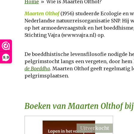
Home
»
Wie is Maarten Olthof?
Maarten Olthof
(1956)
studeerde Ecologie en w
Nederlandse natuurreisorganisatie SNP. Hij w
op het armoedevraagstuk en het boeddhisme, 
Stichting Vajra (www.vajra.nl) op.
De boeddhistische levensfilosofie nodigde he
9,9
pelgrimstocht langs een vergeten, door hem h
de Boeddha
. Maarten Olthof geeft regelmatig
pelgrimsplaatsen.
Boeken van Maarten Olthof bi
Uitverkocht