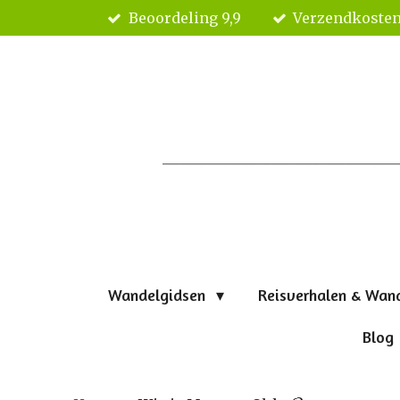
Beoordeling 9,9
Verzendkosten
Ga
direct
naar
de
hoofdinhoud
Wandelgidsen
Reisverhalen & Wan
Blog