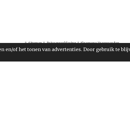
*
Sitemap
*
Privacyverklaring
*
Algemene Voorwaarden
 en/of het tonen van advertenties. Door gebruik te blij