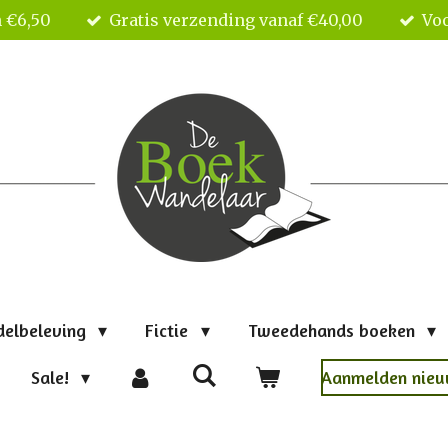
 €6,50
Gratis verzending vanaf €40,00
Voo
delbeleving
Fictie
Tweedehands boeken
Sale!
Aanmelden nieu