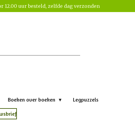
r 12.00 uur besteld, zelfde dag verzonden
Boeken over boeken
Legpuzzels
wsbrief