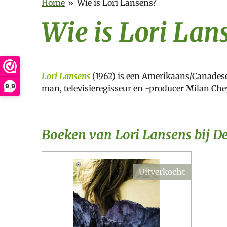
Home
»
Wie is Lori Lansens?
Wie is Lori Lan
Lori Lansens
(1962) is een Amerikaans/Canades
9,9
man, televisieregisseur en -producer Milan Chey
Boeken van Lori Lansens bij 
Uitverkocht