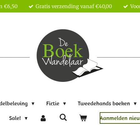
n €6,50
Gratis verzending vanaf €40,00
Voor
delbeleving
Fictie
Tweedehands boeken
Sale!
Aanmelden nieu