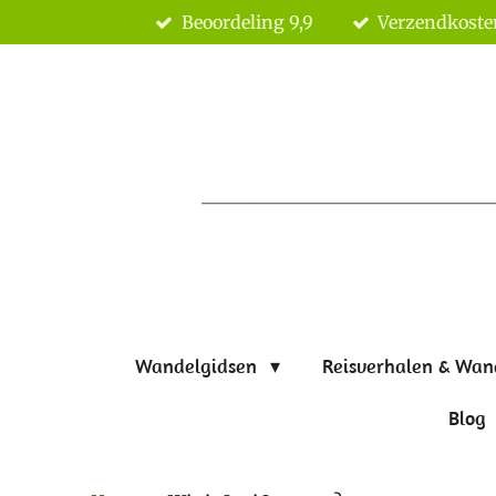
Beoordeling 9,9
Verzendkoste
Ga
direct
naar
de
hoofdinhoud
Wandelgidsen
Reisverhalen & Wan
Blog