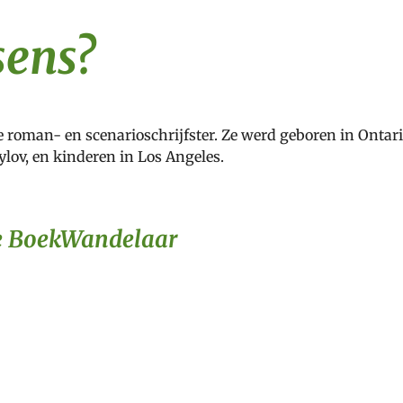
sens?
e roman- en scenario
schrijfster. Ze werd geboren in Onta
lov, en kinderen in Los Angeles.
De BoekWandelaar