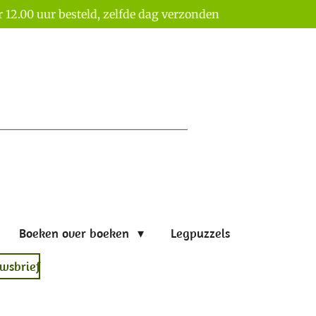
 12.00 uur besteld, zelfde dag verzonden
Boeken over boeken
Legpuzzels
wsbrief