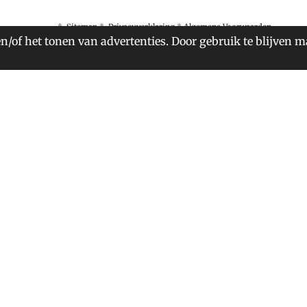
*
Sitemap
*
Privacyverklaring
*
Algemene Voorwaarden
n/of het tonen van advertenties. Door gebruik te blijven m