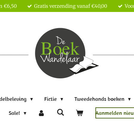
n €6,50
Gratis verzending vanaf €40,00
Voor
delbeleving
Fictie
Tweedehands boeken
Sale!
Aanmelden nieu