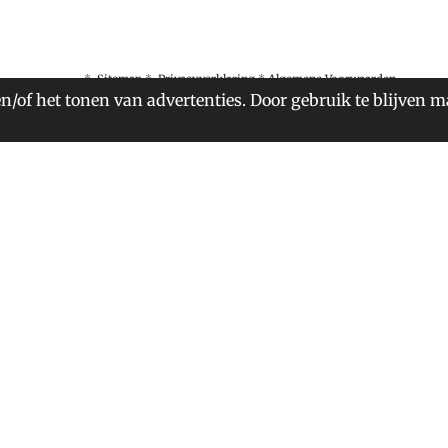
*
Sitemap
*
Privacyverklaring
*
Algemene Voorwaarden
n/of het tonen van advertenties. Door gebruik te blijven m