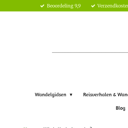
Beoordeling 9,9
Verzendkoste
Ga
direct
naar
de
hoofdinhoud
Wandelgidsen
Reisverhalen & Wan
Blog