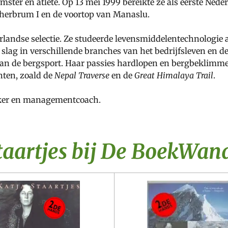
mster en atlete. Op 13 mei 1999 bereikte ze als eerste Ned
sherbrum I en de voortop van Manaslu.
ederlandse selectie. Ze studeerde levensmiddelentechnolog
 slag in verschillende branches van het bedrijfsleven en de
aan de bergsport. Haar passies hardlopen en bergbeklimm
ten, zoald de
Nepal Traverse
en de
Great Himalaya Trail
.
aker en managementcoach.
taartjes bij De BoekWan