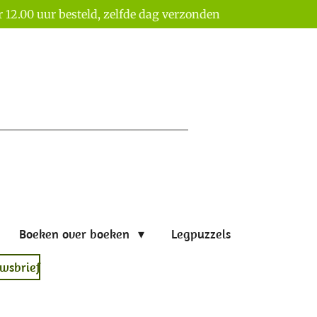
 12.00 uur besteld, zelfde dag verzonden
Boeken over boeken
Legpuzzels
wsbrief