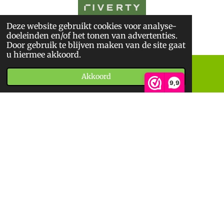
Deze website gebruikt cookies voor analyse-
© 2025
De BoekWandelaar
doeleinden en/of het tonen van advertenties.
*
Sitemap
*
Privacyverklaring
*
Algemene Voorwaarden
Door gebruik te blijven maken van de site gaat
u hiermee akkoord.
Akkoord
E-mailadres
Telefoonnummer
9,9