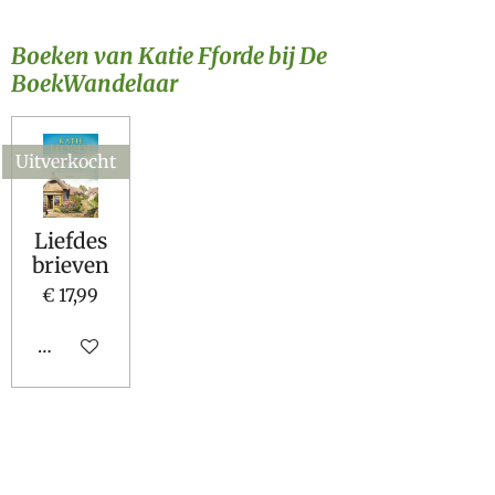
Boeken van Katie Fforde bij De
BoekWandelaar
Uitverkocht
Liefdes
brieven
€ 17,99
Houd mij op de hoogte