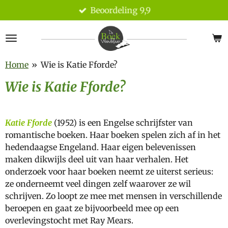
Beoordeling 9,9
Ga
direct
naar
de
hoofdinhoud
Home
»
Wie is Katie Fforde?
Wie is Katie Fforde?
Katie Fforde
(1952)
is een Engelse schrijfster van
romantische boeken. Haar boeken spelen zich af in het
hedendaagse Engeland. Haar eigen belevenissen
maken dikwijls deel uit van haar verhalen. Het
onderzoek voor haar boeken neemt ze uiterst serieus:
ze onderneemt veel dingen zelf waarover ze wil
schrijven. Zo loopt ze mee met mensen in verschillende
beroepen en gaat ze bijvoorbeeld mee op een
overlevingstocht met Ray Mears.