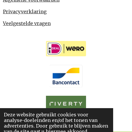
Privacyverklaring
Veelgestelde vragen
Deze website gebruikt cookies voor
© 2025
De BoekWandelaar
analyse-doeleinden en/of het tonen van
*
Sitemap
*
Privacyverklaring
*
Algemene Voorwaarden
advertenties. Door gebruik te blijven maken
van de site gaat u hiermee akkoord.