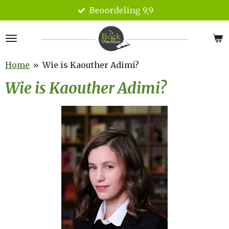
Beoordeling 9,9
Ga
direct
naar
de
hoofdinhoud
Home
»
Wie is Kaouther Adimi?
Wie is Kaouther Adimi?