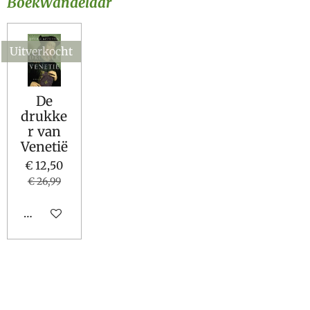
BoekWandelaar
Uitverkocht
De
drukke
r van
Venetië
€ 12,50
€ 26,99
Houd mij op de hoogte