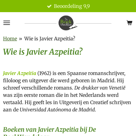
Beoordeling 9,9
Ga
direct
naar
de
hoofdinhoud
Home
»
Wie is Javier Azpeitia?
Wie is Javier Azpeitia?
Javier Azpeitia
(1962) is een Spaanse romanschrijver,
filoloog en uitgever die werd geboren in Madrid. Hij
schreef verschillende romans.
De drukker van Venetië
was zijn eerste roman die in het Nederlands werd
vertaald. Hij geeft les in Uitgeverij en Creatief schrijven
aan de
Universidad Autónoma de Madrid
.
Boeken van Javier Azpeitia bij De