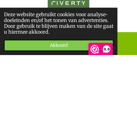
Deze website gebruikt cookies voor analyse-
© 2026
De BoekWandelaar
doeleinden en/of het tonen van advertenties.
*
Sitemap
*
Privacyverklaring
*
Algemene Voorwaarden
Door gebruik te blijven maken van de site gaat
u hiermee akkoord.
Akkoord
E-mailadres
Telefoonnummer
9,8