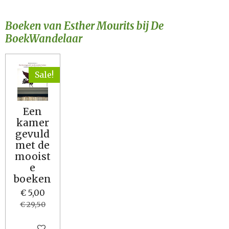
Boeken van Esther Mourits bij De
BoekWandelaar
Sale!
Een
kamer
gevuld
met de
mooist
e
boeken
€ 5,00
€ 29,50
In winkelwagen