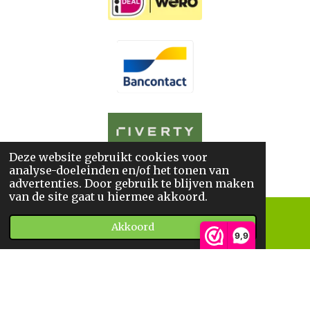
Deze website gebruikt cookies voor
© 2025
De BoekWandelaar
analyse-doeleinden en/of het tonen van
*
Sitemap
*
Privacyverklaring
*
Algemene Voorwaarden
advertenties. Door gebruik te blijven maken
van de site gaat u hiermee akkoord.
Akkoord
E-mailadres
Telefoonnummer
9,9