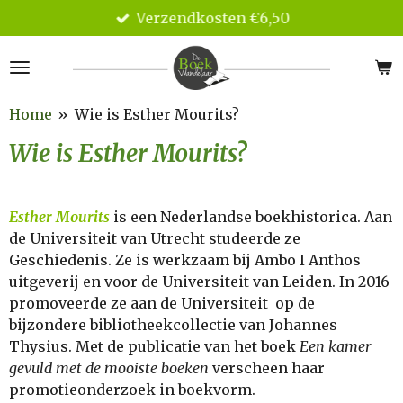
Verzendkosten €6,50
Ga
direct
naar
de
hoofdinhoud
Home
»
Wie is Esther Mourits?
Wie is Esther Mourits?
Esther Mourits
is een Nederlandse boekhistorica.
Aan
de Universiteit van Utrecht studeerde ze
Geschiedenis. Ze is werkzaam bij Ambo I Anthos
uitgeverij en voor de Universiteit van Leiden. In 2016
promoveerde ze aan de Universiteit op de
bijzondere bibliotheekcollectie van Johannes
Thysius. Met de publicatie van het boek
Een kamer
gevuld met de mooiste boeken
verscheen haar
promotieonderzoek in boekvorm.