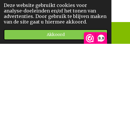
Deze website gebruikt cookies voor
© 2025
De BoekWandelaar
analyse-doeleinden en/of het tonen van
*
Sitemap
*
Privacyverklaring
*
Algemene Voorwaarden
advertenties. Door gebruik te blijven maken
van de site gaat u hiermee akkoord.
Akkoord
E-mailadres
Telefoonnummer
9,9