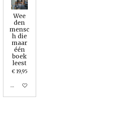
Wee
den
mensc
h die
maar
één
boek
leest
€ 19,95
Houd mij op de hoogte