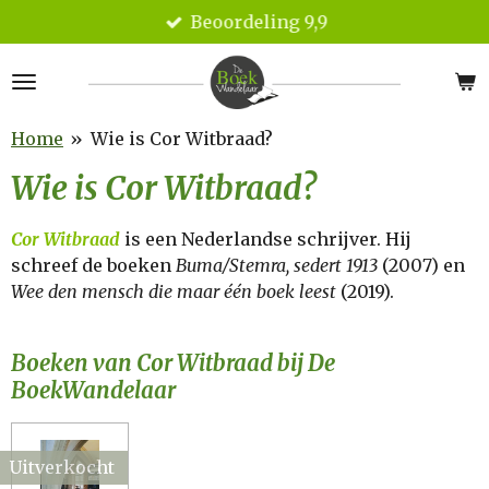
Beoordeling 9,9
Ga
direct
naar
de
hoofdinhoud
Home
»
Wie is Cor Witbraad?
Wie is Cor Witbraad?
Cor Witbraad
is een Nederlandse schrijver. Hij
schreef de boeken
Buma/Stemra, sedert 1913
(2007) en
Wee den mensch die maar één boek leest
(2019).
Boeken van Cor Witbraad bij De
BoekWandelaar
Uitverkocht