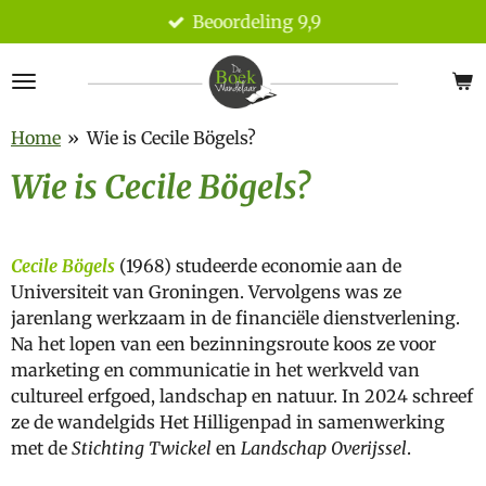
Beoordeling 9,9
Ga
direct
naar
de
hoofdinhoud
Home
»
Wie is Cecile Bögels?
Wie is Cecile Bögels?
Cecile Bögels
(
1968
) studeerde economie aan de
Universiteit van Groningen. Vervolgens was ze
jarenlang werkzaam in de financiële dienstverlening.
Na het lopen van een bezinningsroute koos ze voor
marketing en communicatie in het werkveld van
cultureel erfgoed, landschap en natuur. In 2024 schreef
ze de wandelgids Het Hilligenpad in samenwerking
met de
Stichting Twickel
en
Landschap Overijssel
.