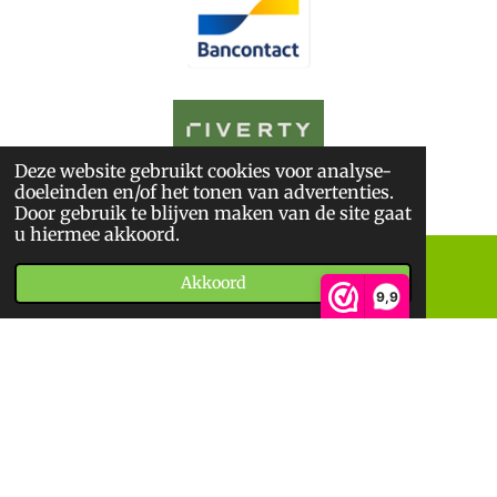
Deze website gebruikt cookies voor analyse-
© 2026
De BoekWandelaar
doeleinden en/of het tonen van advertenties.
*
Sitemap
*
Privacyverklaring
*
Algemene Voorwaarden
Door gebruik te blijven maken van de site gaat
u hiermee akkoord.
Akkoord
E-mailadres
Telefoonnummer
9,9