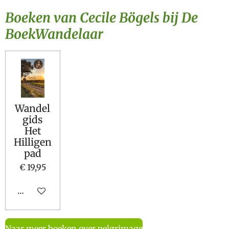
Boeken van Cecile Bögels bij De
BoekWandelaar
Wandel
gids
Het
Hilligen
pad
€ 19,95
In winkelwagen
Naar meer boeken over pelgrimage