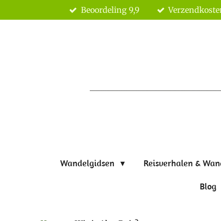
Beoordeling 9,9
Verzendkoste
Ga
direct
naar
de
hoofdinhoud
Wandelgidsen
Reisverhalen & Wan
Blog