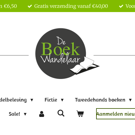
n €6,50
Gratis verzending vanaf €40,00
Voor
delbeleving
Fictie
Tweedehands boeken
Sale!
Aanmelden nieu