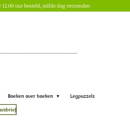
 12.00 uur besteld, zelfde dag verzonden
Boeken over boeken
Legpuzzels
wsbrief