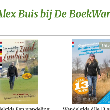
lex Buis bij De BoekWa
Uit
elgids Een wandeling
Wandelgids Alle 13 