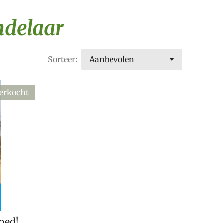
ndelaar
Sorteer:
verkocht
goed!