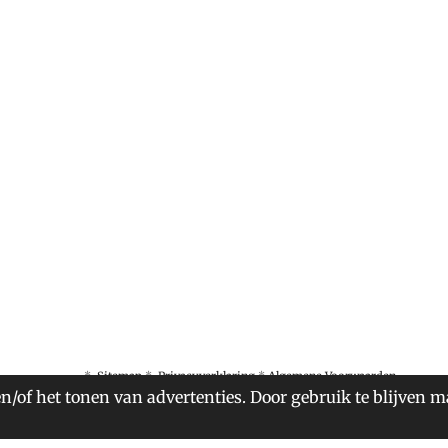
*
Sitemap
*
Privacyverklaring
*
Algemene Voorwaarden
n/of het tonen van advertenties. Door gebruik te blijven m