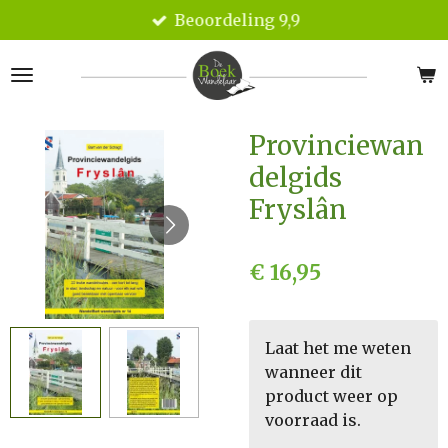
Beoordeling 9,9
Ga
direct
naar
de
hoofdinhoud
Provinciewan
delgids
Fryslân
€ 16,95
Laat het me weten
wanneer dit
product weer op
voorraad is.