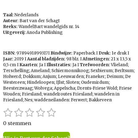
Taal:
Nederlands
Auteur:
Bart van der Schagt
Reeks:
WandelBart wandelgids nr. 14
Uitgeverij:
Anoda Publishing
ISBN:
9789491899317
I
Bindwijze:
Paperback I
Druk:
1e druk I
Jaar:
2019 I
Aantal bladzijden:
98 blz. I
Afmetingen:
21 x 13,5 x
0,5 cm I
Kaarten:
Ja I
Illustraties:
Ja I
Trefwoorden:
Vlieland;
Terschelling; Ameland; Schiermonnikoog; Sexbierum; Berltsum;
Holwerd; Dokkum; Anjum; Leeuwarden; Franeker; Deinum; De
Westereen; Hindeloopen; IJlst; Sloten; Oudemirdum;
Beesterzwaag; Wolvega; Appelscha; Drents-Friese Wold; Friese
Wouden; Friesland; wandelroutes Friesland; wandelen in
Friesland; Nes; waddeneilanden: Ferwert; Bakkeveen
1
2
3
4
5
S
R
t
a
s
s
s
s
s
e
0 stemmen
t
t
t
t
t
t
m
i
m