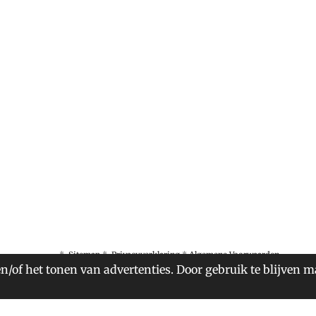
*
Sitemap
*
Privacyverklaring
*
Algemene Voorwaarden
n/of het tonen van advertenties. Door gebruik te blijven m