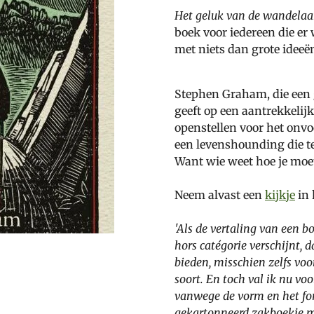
Het geluk van de wandelaar
boek voor iedereen die er
met niets dan grote ideeë
Stephen Graham, die een g
geeft op een aantrekkelij
openstellen voor het onvo
een levenshounding die te
Want wie weet hoe je moet
Neem alvast een
kijkje
in 
'Als de vertaling van een b
hors catégorie verschijnt, 
bieden, misschien zelfs voo
soort. En toch val ik nu vo
vanwege de vorm en het for
gekartonneerd zakboekje me