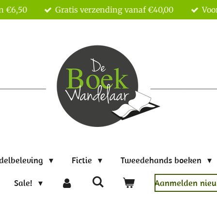
n €6,50
Gratis verzending vanaf €40,00
Voor
delbeleving
Fictie
Tweedehands boeken
Sale!
Aanmelden nieu