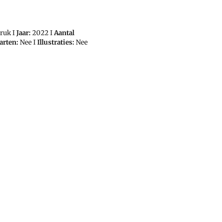
ruk I
Jaar:
2022 I
Aantal
arten:
Nee I
Illustraties:
Nee