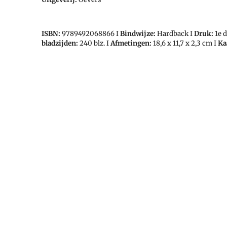
ISBN:
9789492068866
I
Bindwijze:
Hardback I
Druk:
1e d
bladzijden:
240 blz. I
Afmetingen:
18,6 x 11,7 x 2,3
cm I
Ka