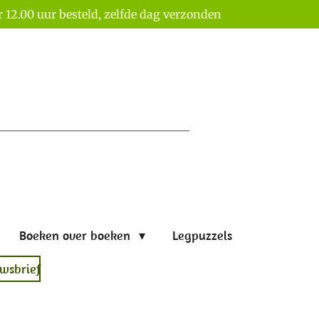
 12.00 uur besteld, zelfde dag verzonden
Boeken over boeken
Legpuzzels
wsbrief