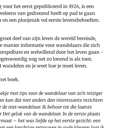
,
voor het eerst gepubliceerd in 1926, is een
 weleens van gedroomd heeft op pad te gaan
n en een plunjezak vol eerste levensbehoeften.
root deel van zijn leven de wereld bereisde,
ke manier informatie voor wandelaars die zich
orspelbare en welwillend door het leven gaan -
genwoordig nog net zo lonend is als toen.
 wandelen en je weet hoe je moet leven.
het boek.
oekje met tips voor de wandelaar van zo’n reiziger
dan kan dat niet anders dan interessante inzichten
r de niet-wandelaar. Ik behoor tot die laatste
or Het geluk van de wandelaar. In de eerste plaats
maat – het was liefde op het eerste gezicht: een
t een krachtige retrocover in oude kleuren laat ik