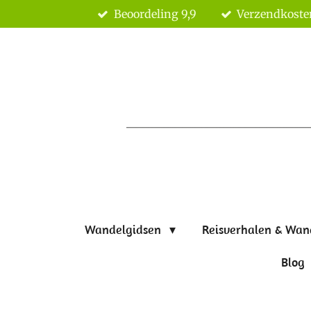
Beoordeling 9,9
Verzendkoste
Ga
direct
naar
de
hoofdinhoud
Wandelgidsen
Reisverhalen & Wan
Blog