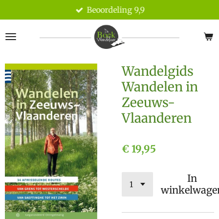
Beoordeling 9,9
Ga
direct
naar
de
hoofdinhoud
Wandelgids
Wandelen in
Zeeuws-
Vlaanderen
€ 19,95
In
winkelwage