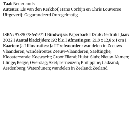
Taal:
Nederlands
Auteurs:
Els van den Kerkhof, Hans Corbijn en Chris Louwerse
Uitgeverij:
Gegarandeerd Onregelmatig
ISBN:
9789078641971
I
Bindwijze:
Paperback I
Druk:
1e druk I
Jaar:
2022 I
Aantal bladzijden:
192 blz. I
Afmetingen:
21,8 x 12,8 x 1 cm I
Kaarten:
Ja I
Illustraties:
Ja I
Trefwoorden:
wandelen in Zeeuws-
Vlaanderen; wandelroutes Zeeuw-Vlaanderen; Saeftinghe;
Kloosterzande; Koewacht; Groot Eiland; Hulst; Sluis; Nieuw-Namen;
Clinge; België; Overslag; Axel; Terneuzen; Philippine; Cadzand;
Aerdenburg; Waterdunen; wandelen in Zeeland; Zeeland