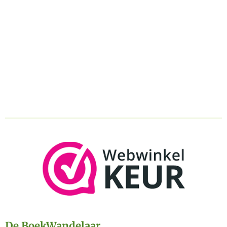
De BoekWandelaar