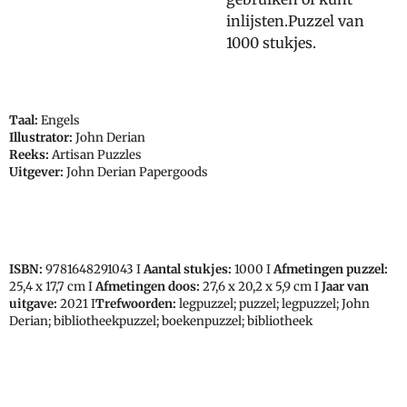
inlijsten.Puzzel van
1000 stukjes.
Taal:
Engels
Illustrator:
John Derian
Reeks:
Artisan Puzzles
Uitgever:
John Derian Papergoods
ISBN:
9781648291043
I
Aantal stukjes:
1000 I
Afmetingen puzzel:
25,4 x 17,7
cm I
Afmetingen doos:
27,6 x 20,2 x 5,9 cm I
Jaar van
uitgave:
2021 I
Trefwoorden:
legpuzzel; puzzel; legpuzzel; John
Derian; bibliotheekpuzzel; boekenpuzzel; bibliotheek