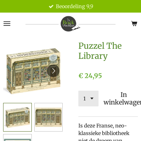
Beoordeling 9,9
Ga
direct
naar
de
hoofdinhoud
Puzzel The
Library
€ 24,95
In
winkelwage
Is deze Franse, neo-
klassieke bibliotheek
niet de droom van