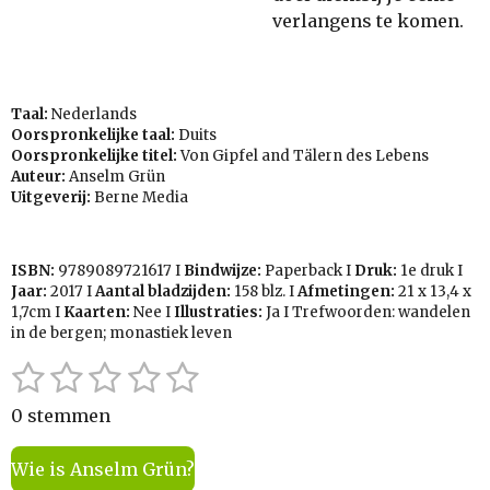
verlangens te komen.
Taal:
Nederlands
Oorspronkelijke taal:
Duits
Oorspronkelijke titel:
Von Gipfel and Tälern des Lebens
Auteur:
Anselm Grün
Uitgeverij:
Berne Media
ISBN:
9789089721617
I
Bindwijze:
Paperback I
Druk:
1e druk I
Jaar:
2017 I
Aantal bladzijden:
158 blz. I
Afmetingen:
21 x 13,4 x
1,7
cm I
Kaarten:
Nee I
Illustraties:
Ja I Trefwoorden: wandelen
in de bergen; monastiek leven
1
2
3
4
5
S
R
t
a
s
s
s
s
s
e
0 stemmen
t
t
t
t
t
t
m
i
m
Wie is Anselm Grün?
e
e
e
e
e
n
e