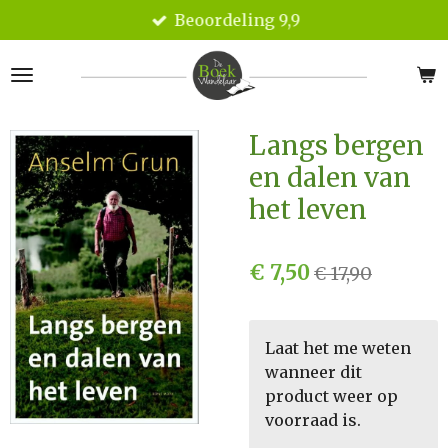
Beoordeling 9,9
Ga
direct
naar
de
hoofdinhoud
Langs bergen
en dalen van
het leven
€ 7,50
€ 17,90
Laat het me weten
wanneer dit
product weer op
voorraad is.