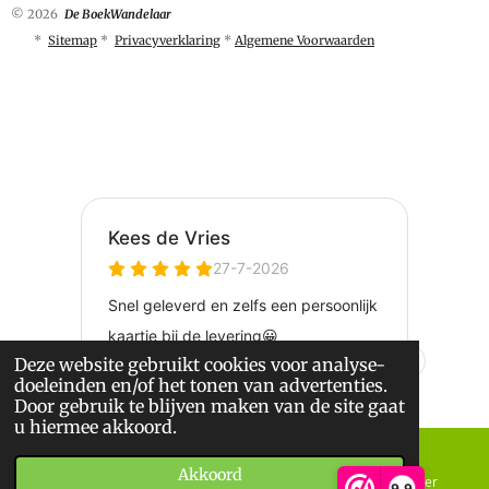
© 2026
De BoekWandelaar
*
Sitemap
*
Privacyverklaring
*
Algemene Voorwaarden
Deze website gebruikt cookies voor analyse-
doeleinden en/of het tonen van advertenties.
Door gebruik te blijven maken van de site gaat
u hiermee akkoord.
Akkoord
E-mailadres
Telefoonnummer
9,9