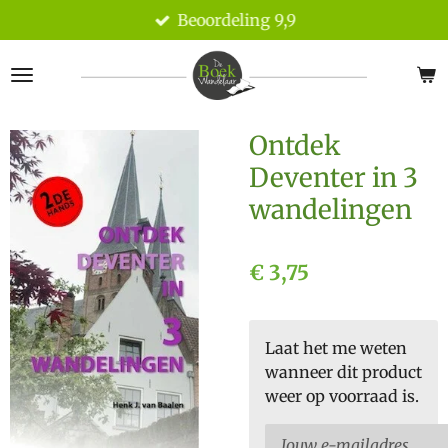
Beoordeling 9,9
Ga
direct
naar
de
hoofdinhoud
Ontdek
Deventer in 3
wandelingen
€ 3,75
Laat het me weten
wanneer dit product
weer op voorraad is.