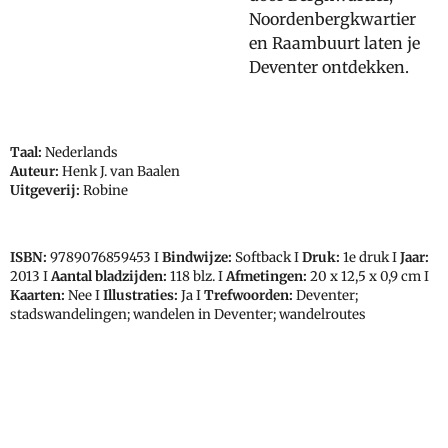
Noordenbergkwartier
en Raambuurt laten je
Deventer ontdekken.
Taal:
Nederlands
Auteur:
Henk J. van Baalen
Uitgeverij:
Robine
ISBN:
9789076859453
I
Bindwijze:
Softback I
Druk:
1e druk I
Jaar:
2013 I
Aantal bladzijden:
118 blz. I
Afmetingen:
20 x 12,5 x 0,9 cm I
Kaarten:
Nee I
Illustraties:
Ja I
Trefwoorden:
Deventer;
stadswandelingen; wandelen in Deventer; wandelroutes