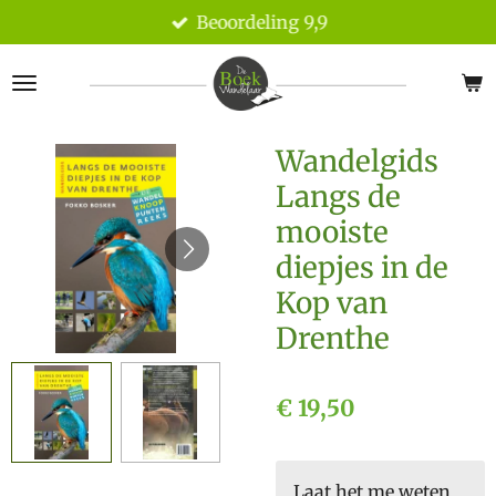
Beoordeling 9,9
Ga
direct
naar
de
hoofdinhoud
Wandelgids
Langs de
mooiste
diepjes in de
Kop van
Drenthe
€ 19,50
Laat het me weten