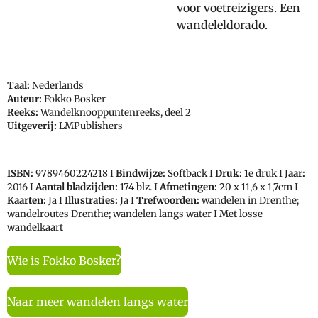
voor voetreizigers. Een
wandeleldorado.
Taal:
Nederlands
Auteur:
Fokko Bosker
Reeks:
Wandelknooppuntenreeks, deel 2
Uitgeverij:
LMPublishers
ISBN:
9789460224218
I
Bindwijze:
Softback I
Druk:
1e druk I
Jaar:
2016 I
Aantal bladzijden:
174 blz. I
Afmetingen:
20 x 11,6 x 1,7cm I
Kaarten:
Ja I
Illustraties:
Ja I
Trefwoorden:
wandelen in Drenthe;
wandelroutes Drenthe; wandelen langs water I Met losse
wandelkaart
Wie is Fokko Bosker?
Naar meer wandelen langs water