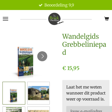
Beoordeling 9,9
Ga
direct
naar
de
hoofdinhoud
Wandelgids
Grebbeliniepa
d
€ 15,95
Laat het me weten
wanneer dit product
weer op voorraad is.