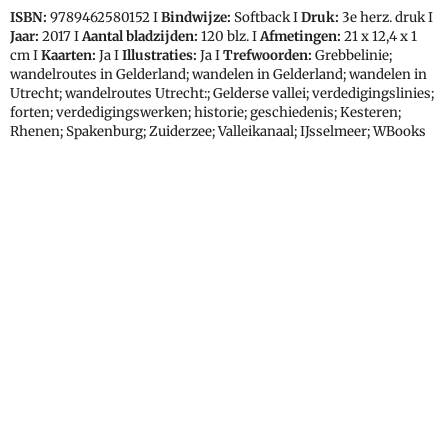
ISBN:
9789462580152 I
Bindwijze:
Softback I
Druk:
3e herz. druk I
Jaar:
2017 I
Aantal bladzijden:
120 blz. I
Afmetingen:
21 x 12,4 x 1
cm I
Kaarten:
Ja I
Illustraties:
Ja I
Trefwoorden:
Grebbelinie;
wandelroutes in Gelderland; wandelen in Gelderland; wandelen in
Utrecht; wandelroutes Utrecht:; Gelderse vallei; verdedigingslinies;
forten; verdedigingswerken; historie; geschiedenis; Kesteren;
Rhenen; Spakenburg; Zuiderzee; Valleikanaal; IJsselmeer; WBooks