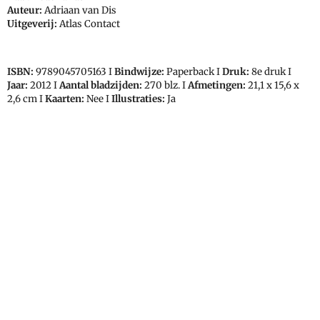
Auteur:
Adriaan van Dis
Uitgeverij:
Atlas Contact
ISBN:
9789045705163
I
Bindwijze:
Paperback I
Druk:
8e druk I
Jaar:
2012 I
Aantal bladzijden:
270 blz. I
Afmetingen:
21,1 x 15,6 x
2,6
cm I
Kaarten:
Nee I
Illustraties:
Ja