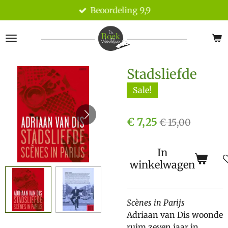
Beoordeling 9,9
Ga
direct
naar
de
hoofdinhoud
Stadsliefde
Sale!
€ 7,25
€ 15,00
In
winkelwagen
Scènes in Parijs
Adriaan van Dis woonde
ruim zeven jaar in