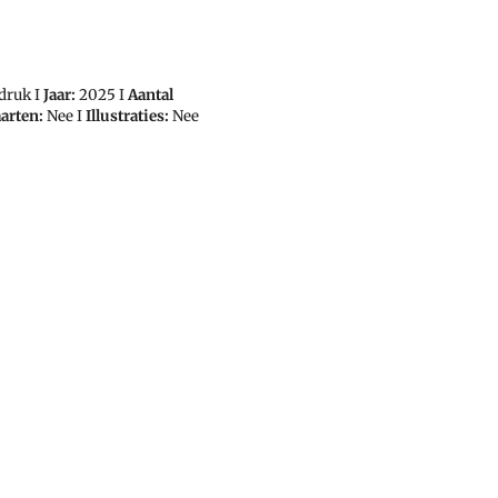
druk I
Jaar:
2025 I
Aantal
arten:
Nee I
Illustraties:
Nee