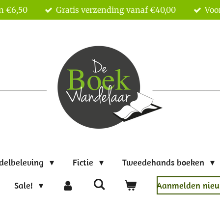
n €6,50
Gratis verzending vanaf €40,00
Voor
delbeleving
Fictie
Tweedehands boeken
Sale!
Aanmelden nieu