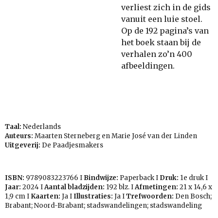
verliest zich in de gids
vanuit een luie stoel.
Op de 192 pagina’s van
het boek staan bij de
verhalen zo’n 400
afbeeldingen.
Taal:
Nederlands
Auteurs:
Maarten Sterneberg en Marie José van der Linden
Uitgeverij:
De Paadjesmakers
ISBN:
9789083223766
I
Bindwijze:
Paperback I
Druk:
1e druk I
Jaar:
2024 I
Aantal bladzijden:
192 blz. I
Afmetingen:
21 x 14,6 x
1,9 cm I
Kaarten:
Ja I
Illustraties:
Ja I
Trefwoorden:
Den Bosch;
Brabant; Noord-Brabant; stadswandelingen; stadswandeling