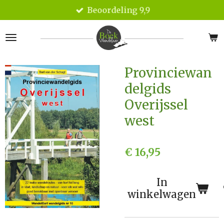
Beoordeling 9,9
Ga
direct
naar
de
hoofdinhoud
Provinciewan
delgids
Overijssel
west
€ 16,95
In
winkelwagen