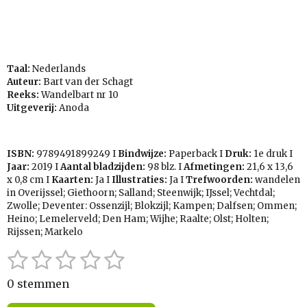
Taal:
Nederlands
Auteur:
Bart van der Schagt
Reeks:
Wandelbart nr 10
Uitgeverij:
Anoda
ISBN:
9789491899249
I
Bindwijze:
Paperback I
Druk:
1e druk I
Jaar:
2019 I
Aantal bladzijden:
98 blz. I
Afmetingen:
21,6 x 13,6
x 0,8 cm I
Kaarten:
Ja I
Illustraties:
Ja I
Trefwoorden:
wandelen
in Overijssel; Giethoorn; Salland; Steenwijk; IJssel; Vechtdal;
Zwolle; Deventer: Ossenzijl; Blokzijl; Kampen; Dalfsen; Ommen;
Heino; Lemelerveld; Den Ham; Wijhe; Raalte; Olst; Holten;
Rijssen; Markelo
1
2
3
4
5
S
R
t
a
s
s
s
s
s
e
0 stemmen
t
t
t
t
t
t
m
i