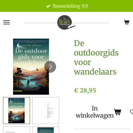
Beoordeling 9,9
Ga
direct
naar
de
hoofdinhoud
De
outdoorgids
voor
wandelaars
€ 28,95
In
winkelwagen