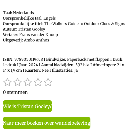
Taal:
Nederlands
Oorspronkelijke taal:
Engels
Oorspronkelijke titel:
The Walkers Guide to Outdoor Clues & Signs
Auteur:
Tristan Gooley
Vertaler:
Frans van der Knoop
Uitgeverij:
Ambo Anthos
ISBN:
9789050119658
I
Bindwijze:
Paperback met flappen I
Druk:
1e druk I
Jaar:
2024 I
Aantal bladzijden:
392 blz. I
Afmetingen:
21 x
14 x 1,9 cm I
Kaarten:
Nee I
Illustraties:
Ja
1
2
3
4
5
S
R
t
a
s
s
s
s
s
e
0 stemmen
t
t
t
t
t
t
m
i
m
Wie is Tristan Gooley?
e
e
e
e
e
n
e
n
g
r
r
r
r
r
:
Naar meer boeken over wandelbeleving
r
r
r
r