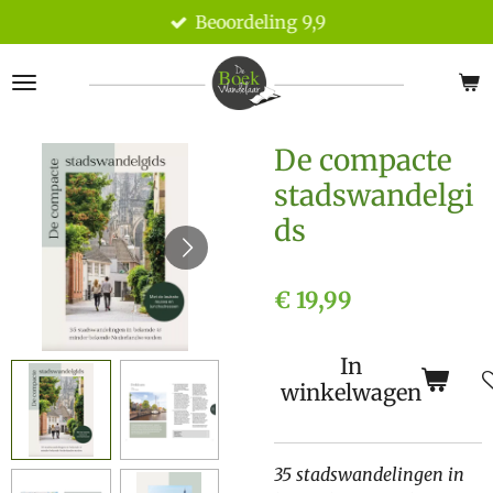
Beoordeling 9,9
Ga
direct
naar
de
hoofdinhoud
De compacte
stadswandelgi
ds
€ 19,99
In
winkelwagen
35 stadswandelingen in