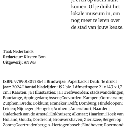
komen. Of je duikt het
lokale museum in, om
nog meer te leren over
de stad van jouw keuze.
Taal:
Nederlands
Redacteur:
Kirsten Bon
Uitgeverij:
ANWB
ISBN:
9789018053864
I
Bindwijze:
Paperback I
Druk:
1e druk I
Jaar:
2024 I
Aantal bladzijden:
192 blz. I
Afmetingen:
21 x 14,7 x 1,7
cm I
Kaarten:
Ja I
Illustraties:
Ja I
Trefwoorden:
stadswandelingen;
Bourtange, Appingedam; Assen; Coevorden; Kampen; Ootmarsum;
Zutphen; Breda; Dokkum; Franeker; Delft; Domburg; Hindeloopen;
Leiden; Nijmegen; Hengelo; Arnhem; Amersfoort; Naarden;
Ouderkerk aan de Amstel; Enkhuizen; Alkmaar; Haarlem; Hoek van
Holland; Gouda; Dordrecht; Brouwershaven; Zierikzee; Bergen op
Zoom; Geertruidenberg; 's-Hertogenbosch; Eindhoven; Roermond;