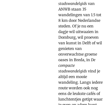
stadswandelgids
van
ANWB staan 35
wandelingen van 1.5 tot
8 km door Nederlandse
steden. Of je nu een
dagje wil uitwaaien in
Domburg, wil proeven
van kunst in Delft of wil
genieten van
onverwachtse groene
oases in Breda, in
De
compacte
stadswandelgids
vind je
altijd een mooie
wandeling. Langs iedere
route worden ook nog
eens de leukste cafés of
lunchtentjes getipt waar
je even op adem kunt