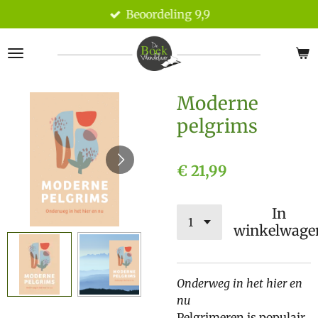
Beoordeling 9,9
Ga
direct
naar
de
hoofdinhoud
Moderne
pelgrims
€ 21,99
In
winkelwage
Onderweg in het hier en
nu
Pelgrimeren is populair,