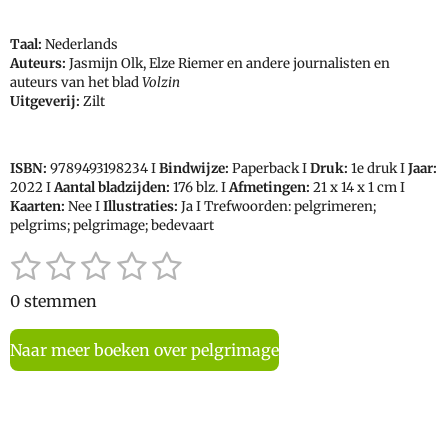
Taal:
Nederlands
Auteurs:
Jasmijn Olk, Elze Riemer en andere journalisten en
auteurs van het blad
Volzin
Uitgeverij:
Zilt
ISBN:
9789493198234
I
Bindwijze:
Paperback I
Druk:
1e druk I
Jaar:
2022 I
Aantal bladzijden:
176 blz. I
Afmetingen:
21 x 14 x 1 cm I
Kaarten:
Nee I
Illustraties:
Ja I Trefwoorden: pelgrimeren;
pelgrims; pelgrimage; bedevaart
1
2
3
4
5
S
R
t
a
s
s
s
s
s
e
0 stemmen
t
t
t
t
t
t
m
i
m
Naar meer boeken over pelgrimage
e
e
e
e
e
n
e
n
g
r
r
r
r
r
:
r
r
r
r
0