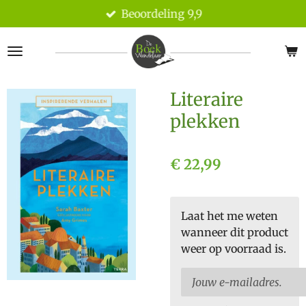
Beoordeling 9,9
Ga
direct
naar
de
hoofdinhoud
Literaire
plekken
€ 22,99
Laat het me weten
wanneer dit product
weer op voorraad is.