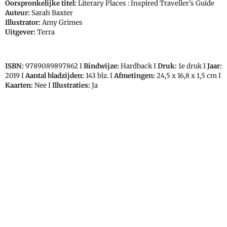
Oorspronkelijke titel:
Literary Places : Inspired Traveller’s Guide
Auteur:
Sarah Baxter
Illustrator:
Amy Grimes
Uitgever:
Terra
ISBN:
9789089897862 I
Bindwijze:
Hardback I
Druk:
1e druk I
Jaar:
2019 I
Aantal bladzijden:
143 blz. I
Afmetingen:
24,5 x 16,8 x 1,5 cm I
Kaarten:
Nee I
Illustraties:
Ja