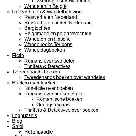
Wandelgidsen Wandelnet
Wandelen in België
Reisverhalen & Wandelbeleving
Reisverhalen Nederland
Reisverhalen buiten Nederland
Bergtochten
Pelgrimage en pelgrimstochten
Wandelen en filosofie
Wandelreeks Terloops
Wandeldagboeken
Fictie
Romans over wandelen
Thrillers & Detectives
Tweedehands boeken
Tweedehands boeken over wandelen
Boeken over boeken
Non-fictie over boeken
Romans over boeken en zo
Romantische boeken
Oorlogsromans
Thrillers & Detectives over boeken
Legpuzzels
Blog
Sale!
Het zijpaadje