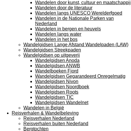
Wandelen door kunst, cultuur en maatschappij
Wandelen door de literatuur
Wandelen langs UNESCO Werelderfgoed
Wandelen in de Nationale Parken van
Nederland
Wandelen in bergen en heuvels
Wandelen langs water
Wandelen in het bos
Wandelgidsen Lange Afstand Wandelpaden (LAW)
Wandelgidsen Streekpaden
Wandelgidsen op uitgeverij
Wandelgidsen Anoda
Wandelgidsen ANWB
Wandelboeken Fjord
Wandelgidsen Gegarandeerd Onregelmatig
Wandelgidsen Nivon
Wandelgidsen Noordboek
Wandelgidsen Roots
Wandelgidsen TIC
Wandelgidsen Wandelnet
Wandelen in België
Reisverhalen & Wandelbeleving
Reisverhalen Nederland
Reisverhalen buiten Nederland
Bergtochten