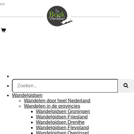
Ga
direct
naar
de
hoofdinhoud
Wandelgidsen
Wandelen door heel Nederland
Wandelen in de provincies
Wandelgidsen Groningen
Wandelgidsen Friesland
Wandelgidsen Drenthe
Wandelgidsen Flevoland
Wandelgidsen Overijssel