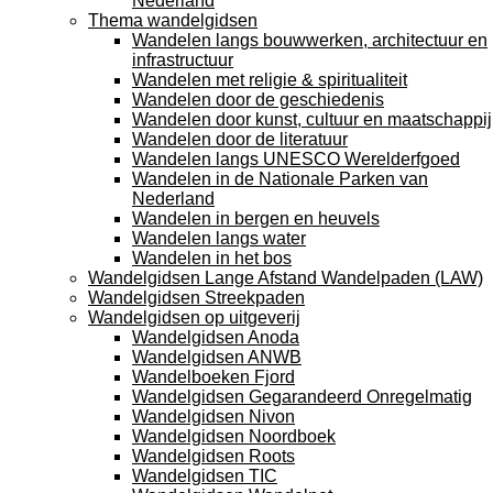
Nederland
Thema wandelgidsen
Wandelen langs bouwwerken, architectuur en
infrastructuur
Wandelen met religie & spiritualiteit
Wandelen door de geschiedenis
Wandelen door kunst, cultuur en maatschappij
Wandelen door de literatuur
Wandelen langs UNESCO Werelderfgoed
Wandelen in de Nationale Parken van
Nederland
Wandelen in bergen en heuvels
Wandelen langs water
Wandelen in het bos
Wandelgidsen Lange Afstand Wandelpaden (LAW)
Wandelgidsen Streekpaden
Wandelgidsen op uitgeverij
Wandelgidsen Anoda
Wandelgidsen ANWB
Wandelboeken Fjord
Wandelgidsen Gegarandeerd Onregelmatig
Wandelgidsen Nivon
Wandelgidsen Noordboek
Wandelgidsen Roots
Wandelgidsen TIC