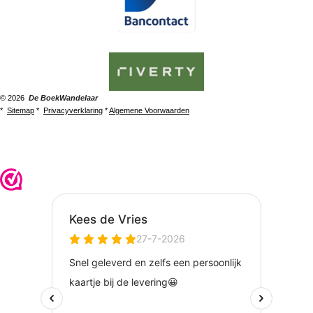
© 2026
De BoekWandelaar
*
Sitemap
*
Privacyverklaring
*
Algemene Voorwaarden