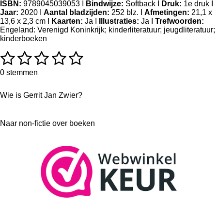
ISBN:
9789045039053 I
Bindwijze:
Softback I
Druk:
1e druk I
Jaar:
2020 I
Aantal bladzijden:
252 blz. I
Afmetingen:
21,1 x
13,6 x 2,3 cm I
Kaarten:
Ja I
Illustraties:
Ja I
Trefwoorden:
Engeland: Verenigd Koninkrijk; kinderliteratuur; jeugdliteratuur;
kinderboeken
1
2
3
4
5
R
S
a
t
s
s
s
s
s
t
e
0 stemmen
i
m
t
t
t
t
t
n
m
Wie is Gerrit Jan Zwier?
g
e
e
e
e
e
e
:
n
0
r
r
r
r
r
Naar non-fictie over boeken
s
r
r
r
r
t
e
e
e
e
e
r
r
n
n
n
n
e
n