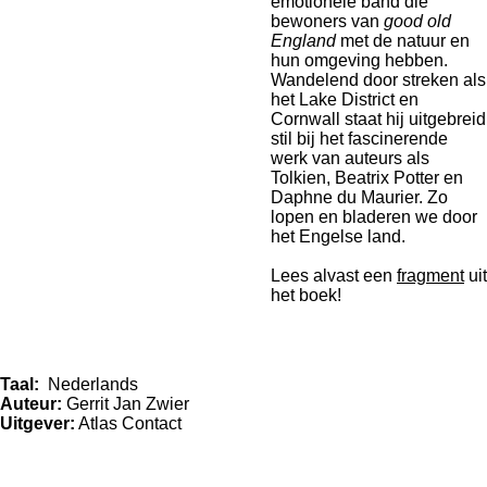
emotionele band die
bewoners van
good old
England
met de natuur en
hun omgeving hebben.
Wandelend door streken als
het Lake District en
Cornwall staat hij uitgebreid
stil bij het fascinerende
werk van auteurs als
Tolkien, Beatrix Potter en
Daphne du Maurier. Zo
lopen en bladeren we door
het Engelse land.
Lees alvast een
fragment
uit
het boek!
Taal:
Nederlands
Auteur:
Gerrit Jan Zwier
Uitgever:
Atlas Contact