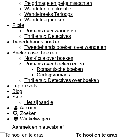
Pelgrimage en pelgrimstochten
Wandelen en filosofie
Wandelreeks Terloops
Wandeldagboeken
Fictie
Romans over wandelen
Thrillers & Detectives
Tweedehands boeken
Tweedehands boeken over wandelen
Boeken over boeken
Non-fictie over boeken
Romans over boeken en zo
Romantische boeken
Oorlogsromans
Thrillers & Detectives over boeken
Legpuzzels
Blog
Sale!
Het zijpaadje
Account
Zoeken
Winkelwagen
Aanmelden nieuwsbrief
Te hooi en te gras