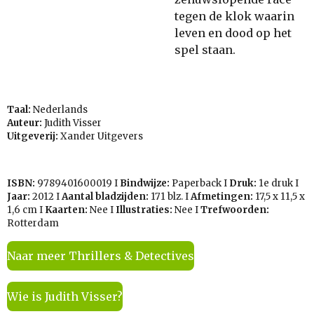
tegen de klok waarin
leven en dood op het
spel staan.
Taal:
Nederlands
Auteur:
Judith Visser
Uitgeverij:
Xander Uitgevers
ISBN:
9789401600019
I
Bindwijze:
Paperback I
Druk:
1e druk I
Jaar:
2012 I
Aantal bladzijden:
171 blz. I
Afmetingen:
17,5 x 11,5 x
1,6
cm I
Kaarten:
Nee I
Illustraties:
Nee I
Trefwoorden:
Rotterdam
Naar meer Thrillers & Detectives
Wie is Judith Visser?