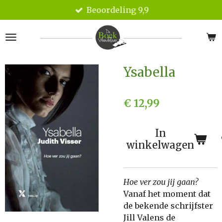
Beoordeling 9,9
Ga
direct
naar
de
hoofdinhoud
Ysabella
€ 12,99
In
winkelwagen
Hoe ver zou jij gaan?
Vanaf het moment dat
de bekende schrijfster
Jill Valens de