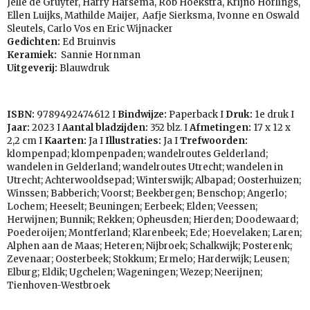
Jelle de Gruyter, Harry Harsema, Rob Hoekstra, Krijno Horlings,
Ellen Luijks, Mathilde Maijer, Aafje Sierksma, Ivonne en Oswald
Sleutels, Carlo Vos en Eric Wijnacker
Gedichten:
Ed Bruinvis
Keramiek:
Sannie Hornman
Uitgeverij:
Blauwdruk
ISBN:
9789492474612
I
Bindwijze:
Paperback I
Druk:
1e druk I
Jaar:
2023 I
Aantal bladzijden:
352 blz. I
Afmetingen:
17 x 12 x
2,2 cm I
Kaarten:
Ja I
Illustraties:
Ja I
Trefwoorden:
klompenpad; klompenpaden; wandelroutes Gelderland;
wandelen in Gelderland; wandelroutes Utrecht; wandelen in
Utrecht; Achterwooldsepad; Winterswijk; Albapad; Oosterhuizen;
Winssen; Babberich; Voorst; Beekbergen; Benschop; Angerlo;
Lochem; Heeselt; Beuningen; Eerbeek; Elden; Veessen;
Herwijnen; Bunnik; Rekken; Opheusden; Hierden; Doodewaard;
Poederoijen; Montferland; Klarenbeek; Ede; Hoevelaken; Laren;
Alphen aan de Maas; Heteren; Nijbroek; Schalkwijk; Posterenk;
Zevenaar; Oosterbeek; Stokkum; Ermelo; Harderwijk; Leusen;
Elburg; Eldik; Ugchelen; Wageningen; Wezep; Neerijnen;
Tienhoven-Westbroek