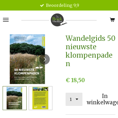
Beoordeling 9,9
Ga
direct
naar
de
hoofdinhoud
Wandelgids 50
nieuwste
klompenpade
n
€ 18,50
In
winkelwag