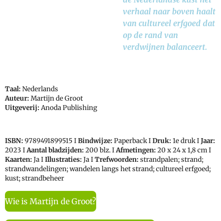
verhaal naar boven haalt
van cultureel erfgoed dat
op de rand van
verdwijnen balanceert.
Taal:
Nederlands
Auteur:
Martijn de Groot
Uitgeverij:
Anoda Publishing
ISBN:
9789491899515
I
Bindwijze:
Paperback I
Druk:
1e druk I
Jaar:
2023 I
Aantal bladzijden:
200 blz. I
Afmetingen:
20 x 24 x 1,8 cm I
Kaarten:
Ja I
Illustraties:
Ja I
Trefwoorden:
strandpalen; strand;
strandwandelingen; wandelen langs het strand; cultureel erfgoed;
kust; strandbeheer
Wie is Martijn de Groot?