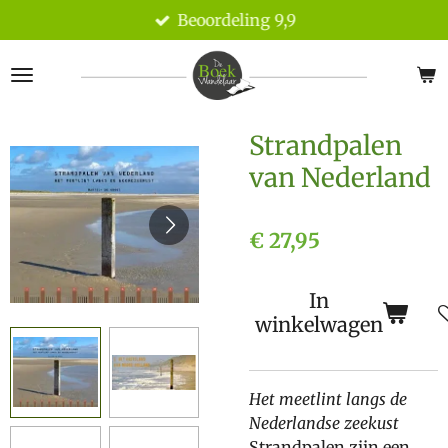
Beoordeling 9,9
Ga
direct
naar
de
hoofdinhoud
Strandpalen
van Nederland
€ 27,95
In
winkelwagen
Het meetlint langs de
Nederlandse zeekust
Strandpalen zijn een