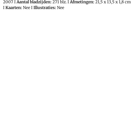
2007 I
Aantal bladzijden:
271 blz. I
Afmetingen:
21,5 x 13,5 x 1,8 cm
I
Kaarten:
Nee I
Illustraties:
Nee