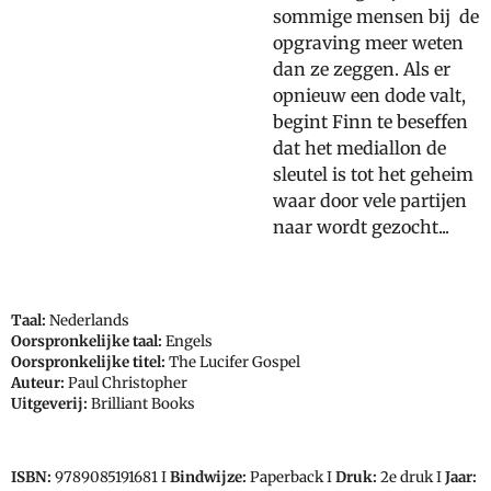
sommige mensen bij de
opgraving meer weten
dan ze zeggen. Als er
opnieuw een dode valt,
begint Finn te beseffen
dat het mediallon de
sleutel is tot het geheim
waar door vele partijen
naar wordt gezocht...
Taal:
Nederlands
Oorspronkelijke taal:
Engels
Oorspronkelijke titel:
The Lucifer Gospel
Auteur:
Paul Christopher
Uitgeverij:
Brilliant Books
ISBN:
9789085191681 I
Bindwijze:
Paperback I
Druk:
2e druk I
Jaar: