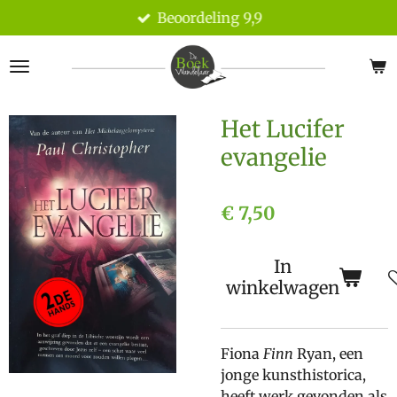
Beoordeling 9,9
Ga
direct
naar
de
hoofdinhoud
Het Lucifer
evangelie
€ 7,50
In
winkelwagen
Fiona
Finn
Ryan, een
jonge kunsthistorica,
heeft werk gevonden als