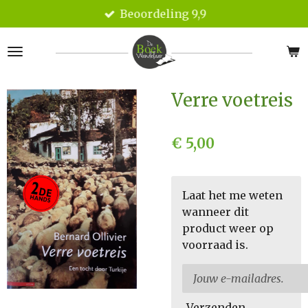
Beoordeling 9,9
Ga
direct
naar
de
hoofdinhoud
Verre voetreis
€ 5,00
Laat het me weten
wanneer dit
product weer op
voorraad is.
Verzenden