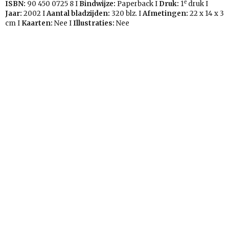
e
ISBN:
90 450 0725 8 I
Bindwijze:
Paperback I
Druk:
1
druk I
Jaar:
2002 I
Aantal bladzijden:
320 blz. I
Afmetingen:
22 x 14 x 3
cm I
Kaarten:
Nee I
Illustraties:
Nee