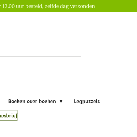
 12.00 uur besteld, zelfde dag verzonden
Boeken over boeken
Legpuzzels
wsbrief