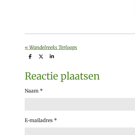
«
Wandelreeks Terloops
D
D
S
e
e
h
l
e
a
e
l
r
Reactie plaatsen
n
e
Naam *
E-mailadres *