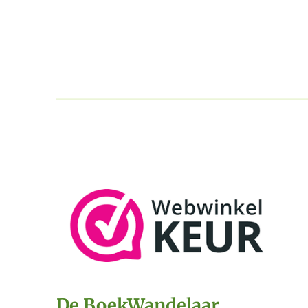
De BoekWandelaar