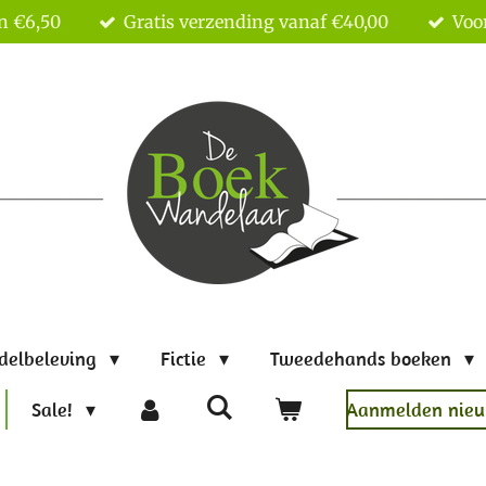
n €6,50
Gratis verzending vanaf €40,00
Voor
delbeleving
Fictie
Tweedehands boeken
Sale!
Aanmelden nieu