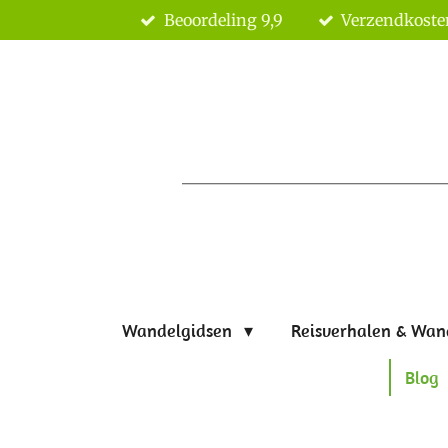
Beoordeling 9,9
Verzendkoste
Ga
direct
naar
de
hoofdinhoud
Wandelgidsen
Reisverhalen & Wan
Blog