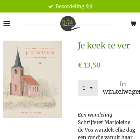
Beoordeling 9,9
Ga
direct
naar
de
hoofdinhoud
Je keek te ver
€ 13,50
In
winkelwage
Een wandeling
Schrijfster Marjoleine
de Vos wandelt elke dag
een rondje vanuit haar