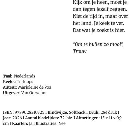
Kijk om je heen, moet je
dan tegen jezelf zeggen.
Niet de tijd in, maar over
het land. Je keek te ver.
Dat wat je zoekt is hier.
"Om te huilen zo mooi",
Trouw
Taal:
Nederlands
Reeks:
Terloops
Auteur:
Marjoleine de Vos
Uitgever:
Van Oorschot
ISBN:
9789028210325
I
Bindwijze:
Softback I
Druk:
28e druk I
Jaar:
2026 I
Aantal bladzijden:
72 blz. I
Afmetingen:
15 x 11 x 0,9
cm
I
Kaarten:
Ja I
Illustraties:
Nee